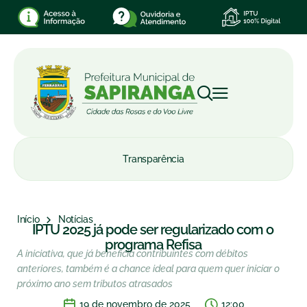
Transparência
Início
Notícias
IPTU 2025 já pode ser regularizado com o
programa Refisa
A iniciativa, que já beneficia contribuintes com débitos
anteriores, também é a chance ideal para quem quer iniciar o
próximo ano sem tributos atrasados
19 de novembro de 2025
12:00