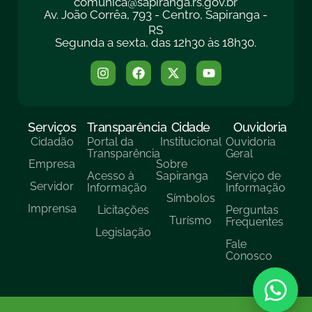
comunica@sapiranga.rs.gov.br
Av. João Corrêa, 793 - Centro, Sapiranga -
RS
Segunda a sexta, das 12h30 às 18h30.
Serviços
Transparência
Cidade
Ouvidoria
Cidadão
Portal da
Institucional
Ouvidoria
Transparência
Geral
Empresa
Sobre
Acesso à
Sapiranga
Serviço de
Servidor
Informação
Informação
Símbolos
Imprensa
Licitações
Perguntas
Turísmo
Frequentes
Legislação
Fale
Conosco