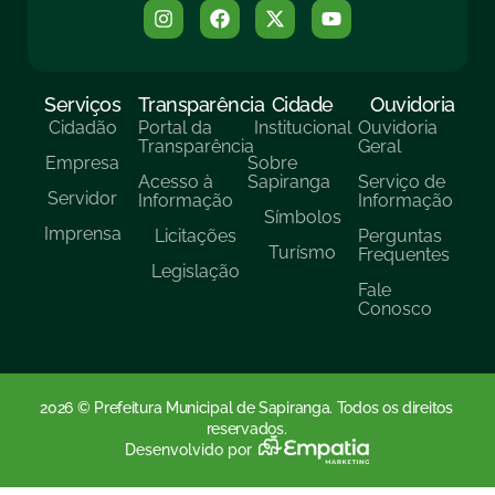
Serviços
Transparência
Cidade
Ouvidoria
Cidadão
Portal da
Institucional
Ouvidoria
Transparência
Geral
Empresa
Sobre
Acesso à
Sapiranga
Serviço de
Servidor
Informação
Informação
Símbolos
Imprensa
Licitações
Perguntas
Turísmo
Frequentes
Legislação
Fale
Conosco
2026 © Prefeitura Municipal de Sapiranga. Todos os direitos
reservados.
Desenvolvido por