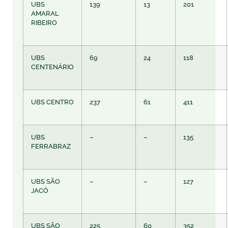
UBS
139
13
201
AMARAL
RIBEIRO
UBS
69
24
118
CENTENÁRIO
UBS CENTRO
237
61
411
UBS
–
–
135
FERRABRAZ
UBS SÃO
–
–
127
JACÓ
UBS SÃO
225
60
352