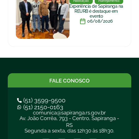
Habitação
Planejamento
Experiência de Sapiranga na
REURB é destaque em
evento
06/08/2026
FALE CONOSCO
(51) 3599-9500
(51) 2150-0163
comunica@sapiranga.rs.gov.br
Av. João Corrêa, 793 - Centro, Sapiranga -
RS
Segunda a sexta, das 12h30 às 18h30.