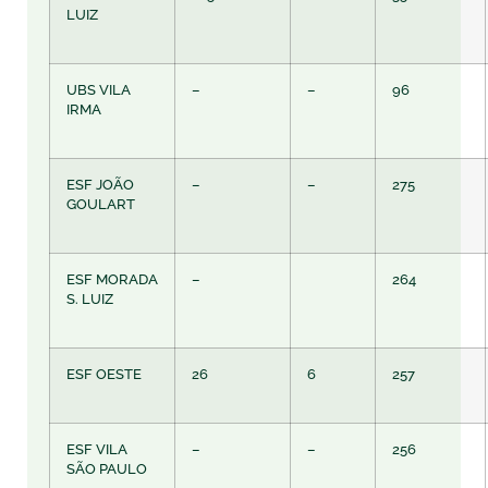
LUIZ
UBS VILA
–
–
96
IRMA
ESF JOÃO
–
–
275
GOULART
ESF MORADA
–
264
S. LUIZ
ESF OESTE
26
6
257
ESF VILA
–
–
256
SÃO PAULO