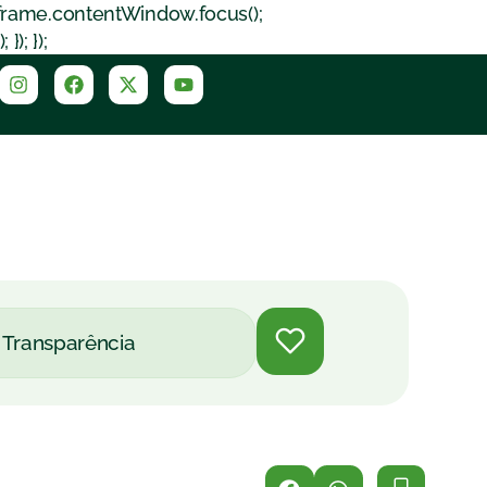
iframe.contentWindow.focus();
); });
Transparência