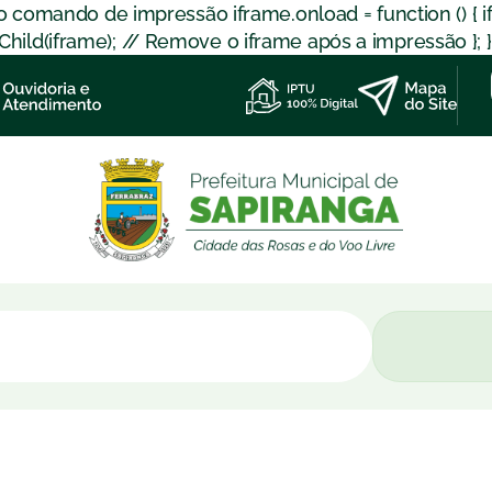
 o comando de impressão iframe.onload = function () { 
d(iframe); // Remove o iframe após a impressão }; }); }