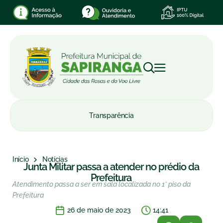
Transparência
Início
Notícias
Junta Militar passa a atender no prédio da
Prefeitura
Atendimento passa a ser em sala localizada no 1° piso da
Prefeitura
26 de maio de 2023
14:41