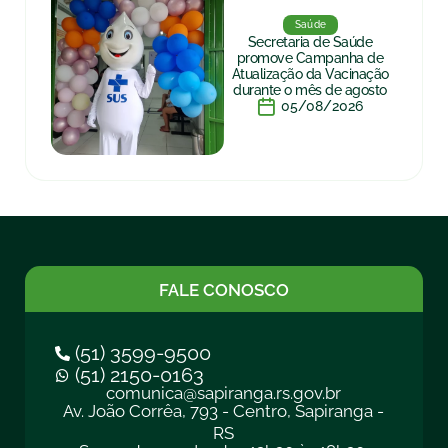
Saúde
Secretaria de Saúde
promove Campanha de
Atualização da Vacinação
durante o mês de agosto
05/08/2026
FALE CONOSCO
(51) 3599-9500
(51) 2150-0163
comunica@sapiranga.rs.gov.br
Av. João Corrêa, 793 - Centro, Sapiranga -
RS