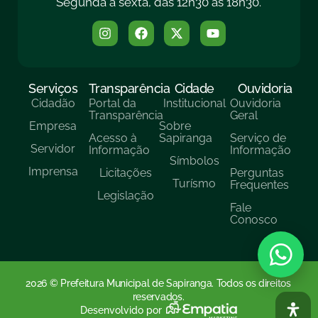
Segunda a sexta, das 12h30 às 18h30.
Serviços
Transparência
Cidade
Ouvidoria
Cidadão
Portal da
Institucional
Ouvidoria
Transparência
Geral
Empresa
Sobre
Acesso à
Sapiranga
Serviço de
Servidor
Informação
Informação
Símbolos
Imprensa
Licitações
Perguntas
Turísmo
Frequentes
Legislação
Fale
Conosco
2026 © Prefeitura Municipal de Sapiranga. Todos os direitos
reservados.
Desenvolvido por