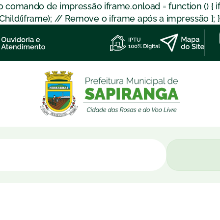
 o comando de impressão iframe.onload = function () { 
d(iframe); // Remove o iframe após a impressão }; }); }