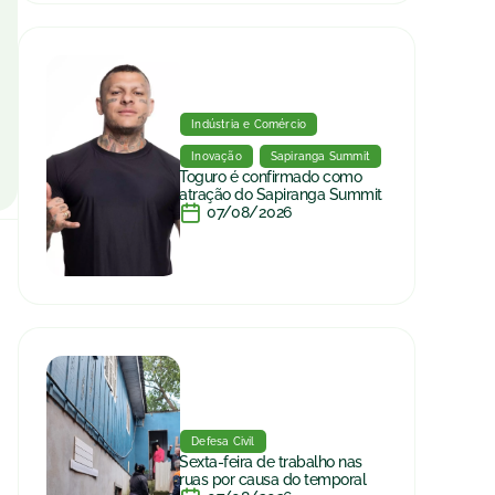
Indústria e Comércio
Inovação
Sapiranga Summit
Toguro é confirmado como
atração do Sapiranga Summit
07/08/2026
Defesa Civil
Sexta-feira de trabalho nas
ruas por causa do temporal