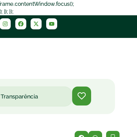
iframe.contentWindow.focus();
); });
Transparência