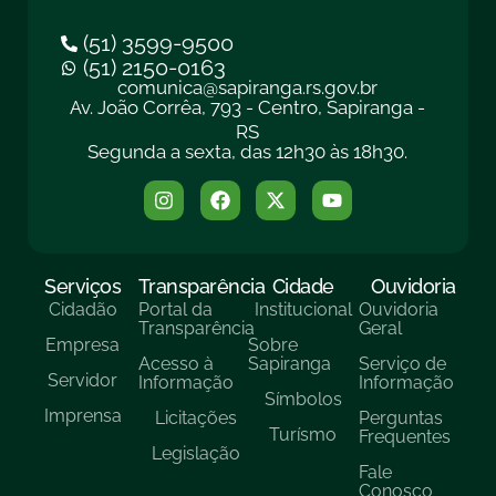
(51) 3599-9500
(51) 2150-0163
comunica@sapiranga.rs.gov.br
Av. João Corrêa, 793 - Centro, Sapiranga -
RS
Segunda a sexta, das 12h30 às 18h30.
Serviços
Transparência
Cidade
Ouvidoria
Cidadão
Portal da
Institucional
Ouvidoria
Transparência
Geral
Empresa
Sobre
Acesso à
Sapiranga
Serviço de
Servidor
Informação
Informação
Símbolos
Imprensa
Licitações
Perguntas
Turísmo
Frequentes
Legislação
Fale
Conosco