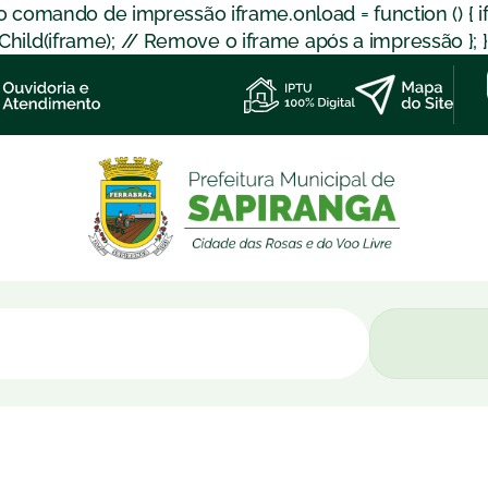
 o comando de impressão iframe.onload = function () { 
d(iframe); // Remove o iframe após a impressão }; }); }