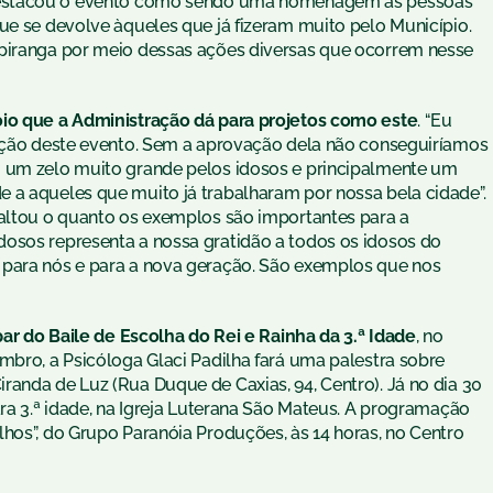
a destacou o evento como sendo uma homenagem às pessoas
ue se devolve àqueles que já fizeram muito pelo Município.
apiranga por meio dessas ações diversas que ocorrem nesse
oio que a Administração dá para projetos como este
. “Eu
zação deste evento. Sem a aprovação dela não conseguiríamos
m um zelo muito grande pelos idosos e principalmente um
 a aqueles que muito já trabalharam por nossa bela cidade”.
saltou o quanto os exemplos são importantes para a
osos representa a nossa gratidão a todos os idosos do
 para nós e para a nova geração. São exemplos que nos
par do Baile de Escolha do Rei e Rainha da 3.ª Idade
, no
mbro, a Psicóloga Glaci Padilha fará uma palestra sobre
randa de Luz (Rua Duque de Caxias, 94, Centro). Já no dia 30
ara 3.ª idade, na Igreja Luterana São Mateus. A programação
hos”, do Grupo Paranóia Produções, às 14 horas, no Centro