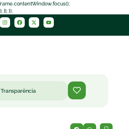
iframe.contentWindow.focus();
); });
Transparência