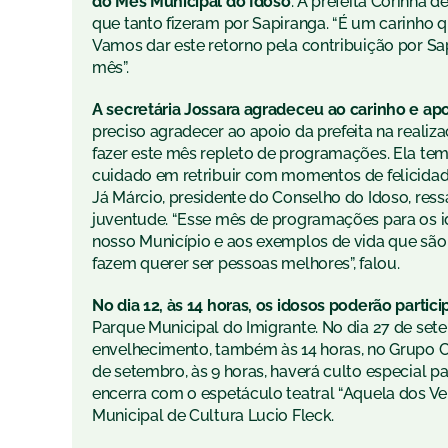
do Mês Municipal do Idoso
. A prefeita Corinh
que tanto fizeram por Sapiranga. “É um carinho q
Vamos dar este retorno pela contribuição por S
mês”.
A secretária Jossara agradeceu ao carinho e ap
preciso agradecer ao apoio da prefeita na reali
fazer este mês repleto de programações. Ela te
cuidado em retribuir com momentos de felicidade
Já Márcio, presidente do Conselho do Idoso, res
juventude. “Esse mês de programações para os id
nosso Município e aos exemplos de vida que são
fazem querer ser pessoas melhores”, falou.
No dia 12, às 14 horas, os idosos poderão partici
Parque Municipal do Imigrante. No dia 27 de sete
envelhecimento, também às 14 horas, no Grupo Ci
de setembro, às 9 horas, haverá culto especial p
encerra com o espetáculo teatral “Aquela dos Vel
Municipal de Cultura Lucio Fleck.