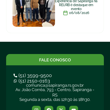
Experiência de Sapiranga na
REURB é destaque em
evento
06/08/2026
FALE CONOSCO
(51) 3599-9500
(51) 2150-0163
comunica@sapiranga.rs.gov.br
Av. João Corrêa, 793 - Centro, Sapiranga -
RS
Segunda a sexta, das 12h30 às 18h30.