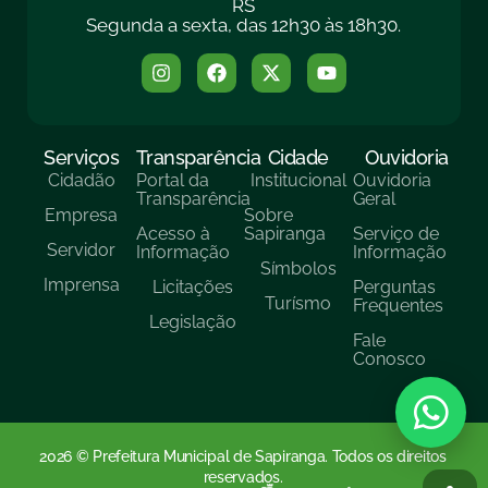
RS
Segunda a sexta, das 12h30 às 18h30.
Serviços
Transparência
Cidade
Ouvidoria
Cidadão
Portal da
Institucional
Ouvidoria
Transparência
Geral
Empresa
Sobre
Acesso à
Sapiranga
Serviço de
Servidor
Informação
Informação
Símbolos
Imprensa
Licitações
Perguntas
Turísmo
Frequentes
Legislação
Fale
Conosco
2026 © Prefeitura Municipal de Sapiranga. Todos os direitos
reservados.