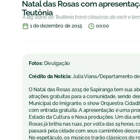
Natal das Rosas com apresentaçã
Teutônia
A Big Band de Teutônia trará clássicos do rock e t
1 de dezembro de 2015
00:00
Fotos:
Divulgação
Crédito da Notícia:
Julia Viana/Departamento d
O Natal das Rosas 2015 de Sapiranga tem sua ab
atrações gratuitas para a comunidade, sendo des
Municipal do Imigrante, o show Orquestra Cidadã: 
com entrada gratuita. A apresentação é uma prom
Estado da Cultura e Nova produções. Um dia antes
Rosas já brilha nas ruas, por volta das 19 horas
passará pela cidade com seus caminhões decorad
No espetáculo, os músicos trarão clássicos do r