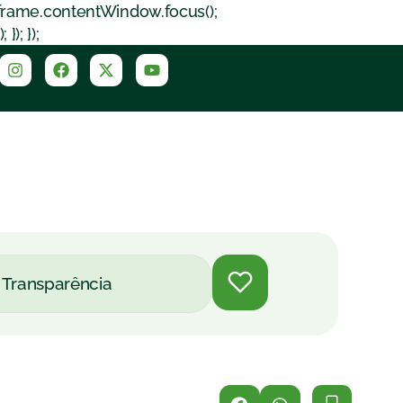
iframe.contentWindow.focus();
); });
Transparência