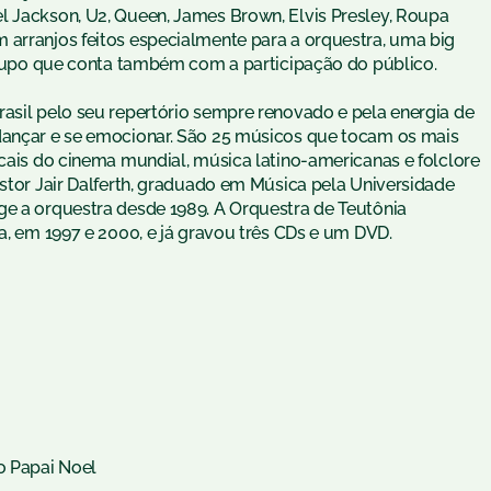
l Jackson, U2, Queen, James Brown, Elvis Presley, Roupa
 arranjos feitos especialmente para a orquestra, uma big
 grupo que conta também com a participação do público.
rasil pelo seu repertório sempre renovado e pela energia de
 dançar e se emocionar. São 25 músicos que tocam os mais
icais do cinema mundial, música latino-americanas e folclore
Astor Jair Dalferth, graduado em Música pela Universidade
ge a orquestra desde 1989. A Orquestra de Teutônia
ha, em 1997 e 2000, e já gravou três CDs e um DVD.
o Papai Noel