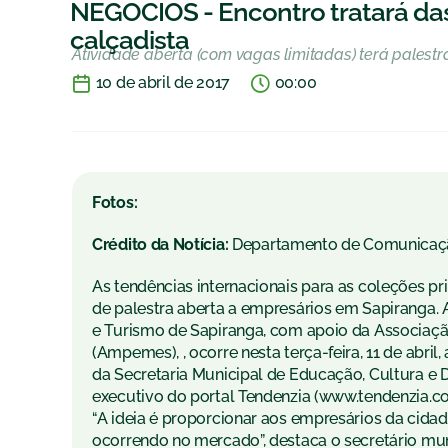
NEGÓCIOS - Encontro tratará das
calçadista
Atividade aberta (com vagas limitadas) terá pales
10 de abril de 2017
00:00
Fotos:
Crédito da Notícia:
Departamento de Comunicaç
As tendências internacionais para as coleções p
de palestra aberta a empresários em Sapiranga. 
e Turismo de Sapiranga, com apoio da Associaç
(Ampemes), , ocorre nesta terça-feira, 11 de abril,
da Secretaria Municipal de Educação, Cultura e 
executivo do portal Tendenzia (www.tendenzia.co
“A ideia é proporcionar aos empresários da cidad
ocorrendo no mercado”, destaca o secretário mu