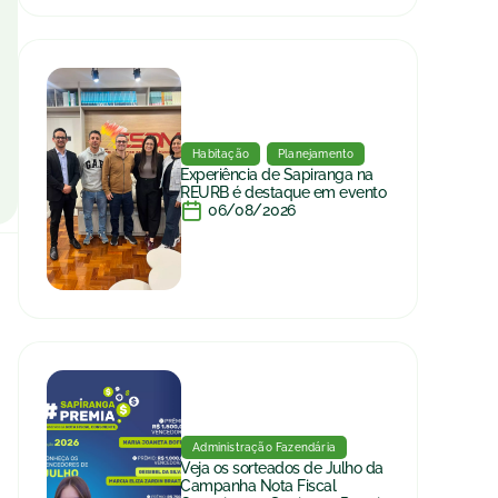
Habitação
Planejamento
Experiência de Sapiranga na
REURB é destaque em evento
06/08/2026
Administração Fazendária
Veja os sorteados de Julho da
Campanha Nota Fiscal