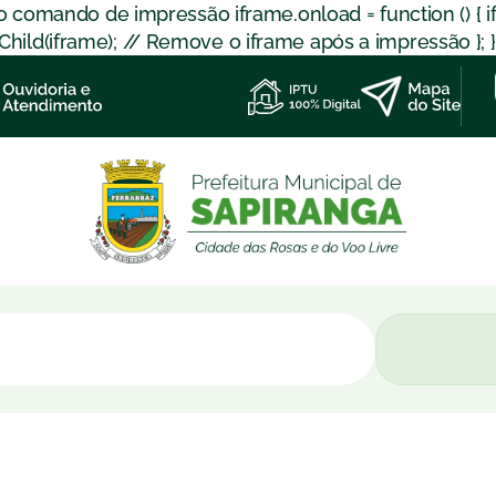
 o comando de impressão iframe.onload = function () { 
d(iframe); // Remove o iframe após a impressão }; }); }