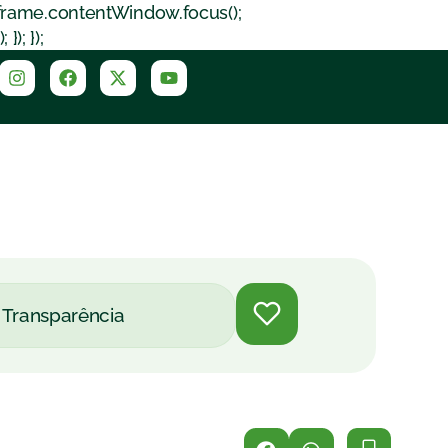
iframe.contentWindow.focus();
); });
Transparência