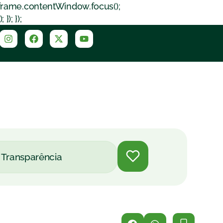
iframe.contentWindow.focus();
); });
Transparência