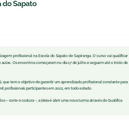
a do Sapato
agem profissional na Escola do Sapato de Sapiranga. O curso vai qualificar
 aulas . Os encontros começaram no dia 17 de julho e seguem até o início de
RS, que tem o objetivo de garantir um aprendizado profissional constante para
il profissionais participantes em 2022, em todo estado.
s – corte e costura -, a ideia é abrir uma nova turma através do Qualifica