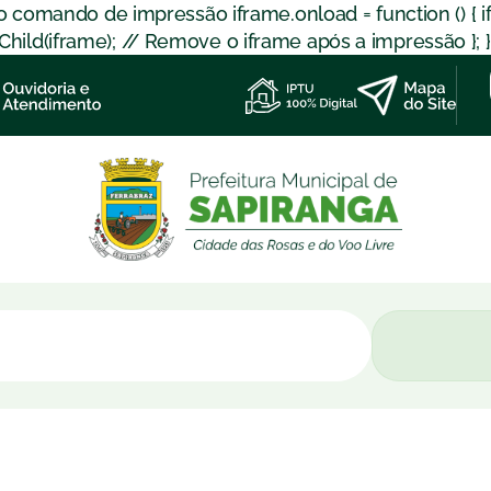
 o comando de impressão iframe.onload = function () { 
d(iframe); // Remove o iframe após a impressão }; }); }