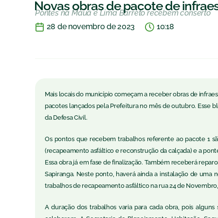
Novas obras de pacote de infrae
Pontes na Mauá e Lima Barreto recebem conserto
28 de novembro de 2023
10:18
Mais locais do município começam a receber obras de infraest
pacotes lançados pela Prefeitura no mês de outubro. Esse bl
da Defesa Civil.
Os pontos que recebem trabalhos referente ao pacote 1 sã
(recapeamento asfáltico e reconstrução da calçada) e a pon
Essa obra já em fase de finalização. Também receberá reparos
Sapiranga. Neste ponto, haverá ainda a instalação de uma 
trabalhos de recapeamento asfáltico na rua 24 de Novembro, 
A duração dos trabalhos varia para cada obra, pois algun