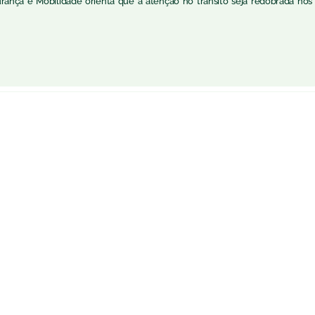
rança e Mobilidade orienta que a atenção no trânsito seja redobrada nos