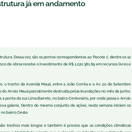
strutura já em andamento
rutura. Dessa vez, são os pontos correspondentes ao ‘Pacote 1’, dentre os 12
oco de obras recebe o investimento de R$ 1.220.381,69 em recursos livres e
o: o trecho da Avenida Mauá, entre a João Corrêa e a Av. 20 de Setembro
te do Arroio Mauá parcialmente destruída pelas inundações no mês de junho.
 a ponte da rua Lima Barreto, no bairro Centenário, por onde passa o Arroio
nova galeria. Dentro do mesmo conjunto de ações, nesta semana iniciam os
no bairro Oeste.
s são trechos mais longos e também é preciso que as condições climáticas