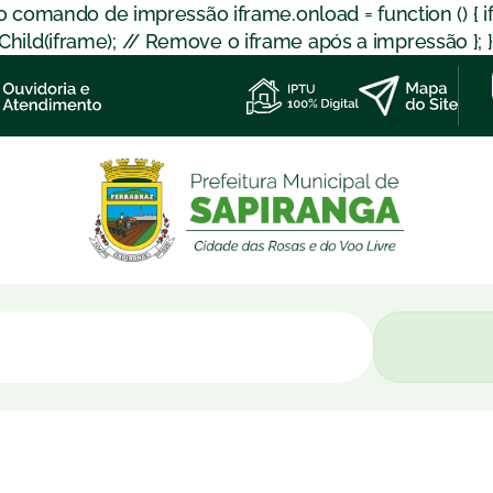
 o comando de impressão iframe.onload = function () { 
d(iframe); // Remove o iframe após a impressão }; }); }