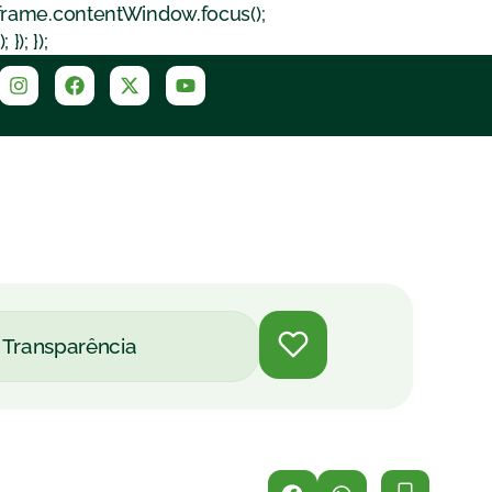
iframe.contentWindow.focus();
); });
Transparência