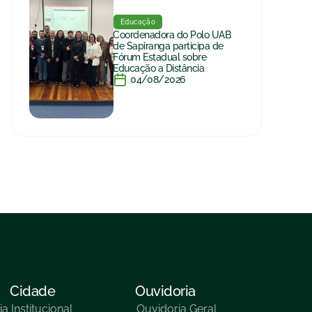
Educação
Coordenadora do Polo UAB
de Sapiranga participa de
Fórum Estadual sobre
Educação a Distância
04/08/2026
Cidade
Ouvidoria
ia
Institucional
Ouvidoria Geral