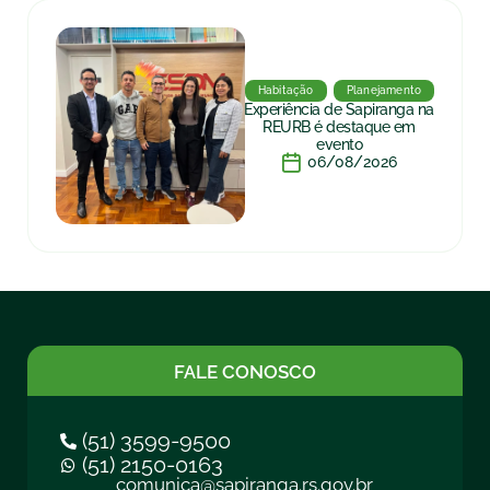
Habitação
Planejamento
Experiência de Sapiranga na
REURB é destaque em
evento
06/08/2026
FALE CONOSCO
(51) 3599-9500
(51) 2150-0163
comunica@sapiranga.rs.gov.br