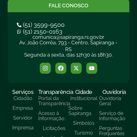
FALE CONOSCO
(51) 3599-9500
(51) 2150-0163
comunica@sapiranga.rs.gov.br
Av. João Corrêa, 793 - Centro, Sapiranga -
RS
Segunda a sexta, das 12h30 às 18h30.
Serviços
Transparência
Cidade
Ouvidoria
Cidadão
Portal da
Institucional
Ouvidoria
Transparência
Geral
Empresa
Sobre
Acesso à
Sapiranga
Serviço de
Servidor
Informação
Informação
Símbolos
Imprensa
Licitações
Perguntas
Turísmo
Frequentes