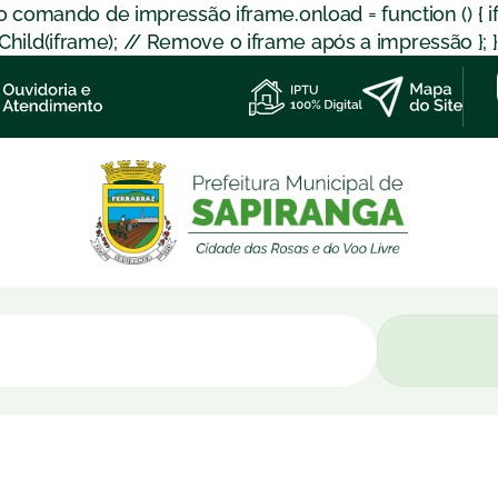
 o comando de impressão iframe.onload = function () { 
d(iframe); // Remove o iframe após a impressão }; }); }