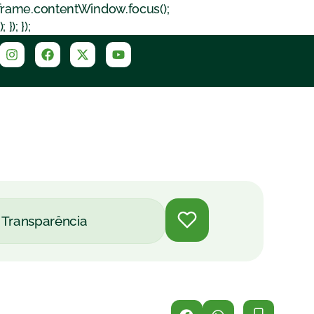
iframe.contentWindow.focus();
); });
Transparência