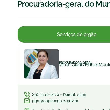
Procuradoria-geral do Mun
Serviços do órgão
PROCURADORA-GERAL
Mirian Gladis Maciel Mont
(51) 3599-9500 -
Ramal: 2209
pgm@sapiranga.rs.gov.br