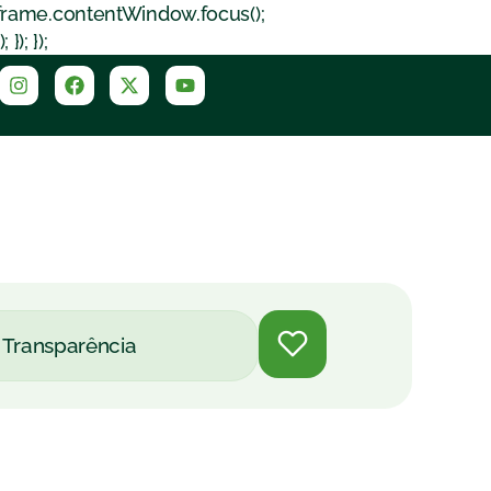
iframe.contentWindow.focus();
); });
Transparência