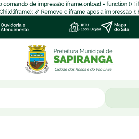
 o comando de impressão iframe.onload = function () { 
d(iframe); // Remove o iframe após a impressão }; }); }