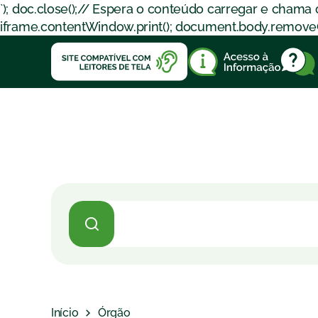
`); doc.close();// Espera o conteúdo carregar e chama
iframe.contentWindow.print(); document.body.removeChil
Início
Órgão