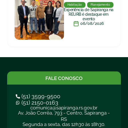
Habitação
Planejamento
Experiência de Sapiranga na
REURB é destaque em
evento
06/08/2026
FALE CONOSCO
(51) 3599-9500
(51) 2150-0163
comunica@sapiranga.rs.gov.br
Av. João Corrêa, 793 - Centro, Sapiranga -
RS
Segunda a sexta, das 12h30 às 18h30.