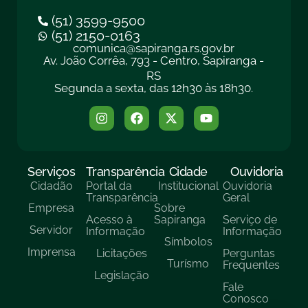
(51) 3599-9500
(51) 2150-0163
comunica@sapiranga.rs.gov.br
Av. João Corrêa, 793 - Centro, Sapiranga -
RS
Segunda a sexta, das 12h30 às 18h30.
Serviços
Transparência
Cidade
Ouvidoria
Cidadão
Portal da
Institucional
Ouvidoria
Transparência
Geral
Empresa
Sobre
Acesso à
Sapiranga
Serviço de
Servidor
Informação
Informação
Símbolos
Imprensa
Licitações
Perguntas
Turísmo
Frequentes
Legislação
Fale
Conosco