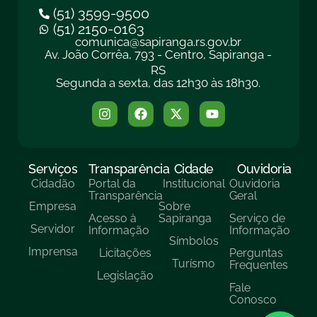
(51) 3599-9500
(51) 2150-0163
comunica@sapiranga.rs.gov.br
Av. João Corrêa, 793 - Centro, Sapiranga -
RS
Segunda a sexta, das 12h30 às 18h30.
Serviços
Transparência
Cidade
Ouvidoria
Cidadão
Portal da
Institucional
Ouvidoria
Transparência
Geral
Empresa
Sobre
Acesso à
Sapiranga
Serviço de
Servidor
Informação
Informação
Símbolos
Imprensa
Licitações
Perguntas
Turísmo
Frequentes
Legislação
Fale
Conosco