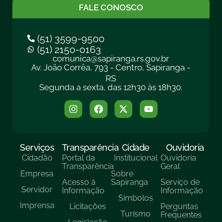
FALE CONOSCO
(51) 3599-9500
(51) 2150-0163
comunica@sapiranga.rs.gov.br
Av. João Corrêa, 793 - Centro, Sapiranga -
RS
Segunda a sexta, das 12h30 às 18h30.
Serviços
Transparência
Cidade
Ouvidoria
Cidadão
Portal da
Institucional
Ouvidoria
Transparência
Geral
Empresa
Sobre
Acesso à
Sapiranga
Serviço de
Servidor
Informação
Informação
Símbolos
Imprensa
Licitações
Perguntas
Turísmo
Frequentes