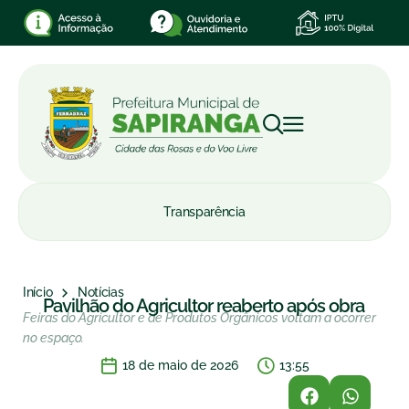
Transparência
Início
Notícias
Pavilhão do Agricultor reaberto após obra
Feiras do Agricultor e de Produtos Orgânicos voltam a ocorrer
no espaço.
18 de maio de 2026
13:55