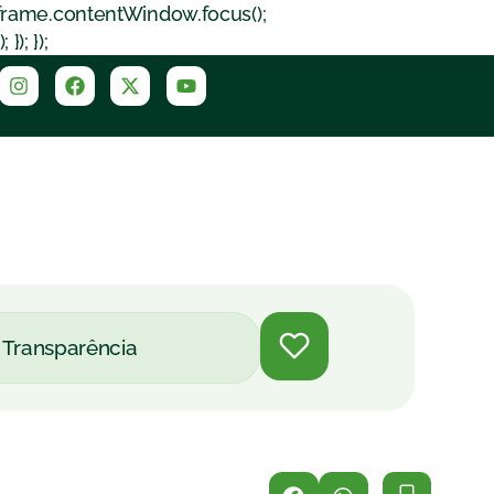
iframe.contentWindow.focus();
); });
Transparência