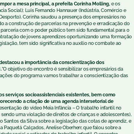
or a mesa principal, a prefeita Corinha Molling,
e os
cia Social); Luis Fernando Hannauer (Indústria, Comércio e
e Desporto). Corinha saudou a presença dos empresários no
do a construção de parcerias na prevenção e erradicação do
em parceria com o poder público tem sido fundamental para o
ntratação de jovens aprendizes oportunizando uma formação
slação, tem sido significativa no auxílio no combate ao
, destacou a importância da conscientização dos
.
”O objetivo do encontro é sensibilizar os empresários da
s ações do programa vamos trabalhar a conscientização das
os serviços socioassistenciais existentes, bem como
avorecendo a criação de uma agenda intersetorial de
entação do vídeo Meia Infância – O trabalho infantil no
 sendo uma violação de direitos de crianças e adolescentes),
Santos da Silva sobre a legislação das cotas de aprendiz, e
 Paquetá Calçados, Anelise Oberherr, que falou sobre a