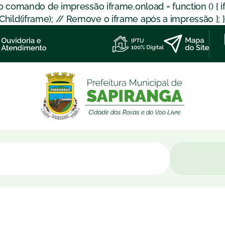
 o comando de impressão iframe.onload = function () { 
d(iframe); // Remove o iframe após a impressão }; }); }