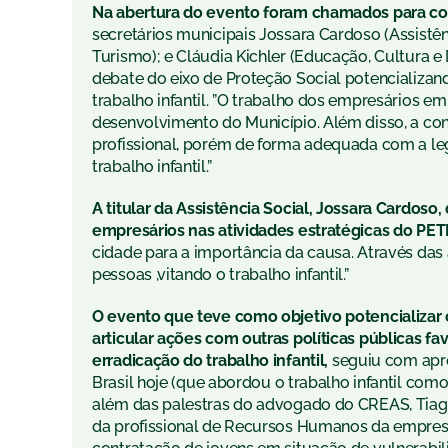
Na abertura do evento foram chamados para comp
secretários municipais Jossara Cardoso (Assistên
Turismo); e Cláudia Kichler (Educação, Cultura 
debate do eixo de Proteção Social potencializan
trabalho infantil. ”O trabalho dos empresários 
desenvolvimento do Município. Além disso, a co
profissional, porém de forma adequada com a legi
trabalho infantil.”
A titular da Assistência Social, Jossara Cardoso
empresários nas atividades estratégicas do PETI
cidade para a importância da causa. Através da
pessoas ,vitando o trabalho infantil.”
O evento que teve como objetivo potencializar 
articular ações com outras políticas públicas f
erradicação do trabalho infantil,
seguiu com apres
Brasil
hoje
(que abordou o trabalho infantil como
além das palestras do advogado do CREAS, Tiago 
da profissional de Recursos Humanos da empresa