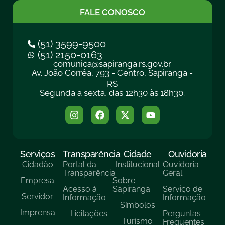
FALE CONOSCO
(51) 3599-9500
(51) 2150-0163
comunica@sapiranga.rs.gov.br
Av. João Corrêa, 793 - Centro, Sapiranga -
RS
Segunda a sexta, das 12h30 às 18h30.
Serviços
Transparência
Cidade
Ouvidoria
Cidadão
Portal da
Institucional
Ouvidoria
Transparência
Geral
Empresa
Sobre
Acesso à
Sapiranga
Serviço de
Servidor
Informação
Informação
Símbolos
Imprensa
Licitações
Perguntas
Turísmo
Frequentes