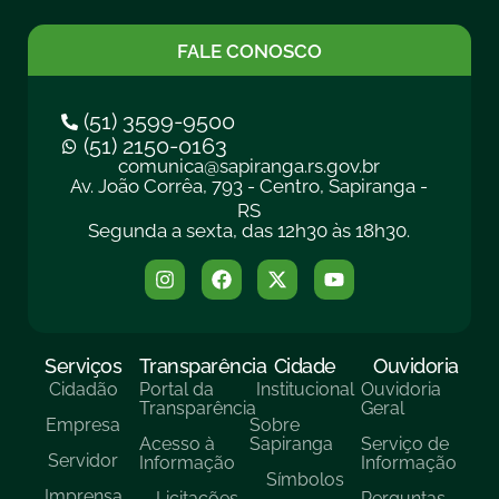
FALE CONOSCO
(51) 3599-9500
(51) 2150-0163
comunica@sapiranga.rs.gov.br
Av. João Corrêa, 793 - Centro, Sapiranga -
RS
Segunda a sexta, das 12h30 às 18h30.
Serviços
Transparência
Cidade
Ouvidoria
Cidadão
Portal da
Institucional
Ouvidoria
Transparência
Geral
Empresa
Sobre
Acesso à
Sapiranga
Serviço de
Servidor
Informação
Informação
Símbolos
Imprensa
Licitações
Perguntas