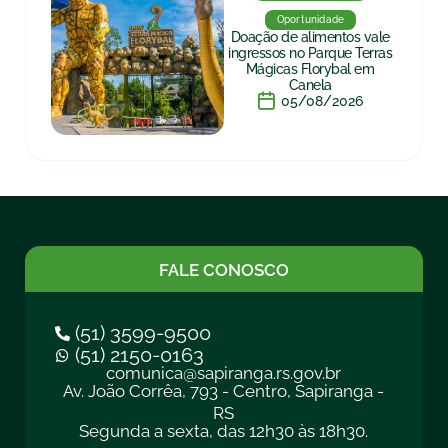
Oportunidade
Doação de alimentos vale
ingressos no Parque Terras
Mágicas Florybal em
Canela
05/08/2026
FALE CONOSCO
(51) 3599-9500
(51) 2150-0163
comunica@sapiranga.rs.gov.br
Av. João Corrêa, 793 - Centro, Sapiranga -
RS
Segunda a sexta, das 12h30 às 18h30.