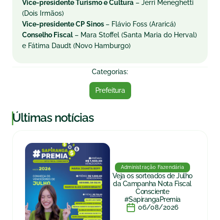
Vice-presidente Turismo e Cultura
– Jerri Meneghetti
(Dois Irmãos)
Vice-presidente CP Sinos
– Flávio Foss (Araricá)
Conselho Fiscal
– Mara Stoffel (Santa Maria do Herval)
e Fátima Daudt (Novo Hamburgo)
Categorias:
Prefeitura
|
Últimas notícias
Administração Fazendária
Veja os sorteados de Julho
da Campanha Nota Fiscal
Consciente
#SapirangaPremia
06/08/2026