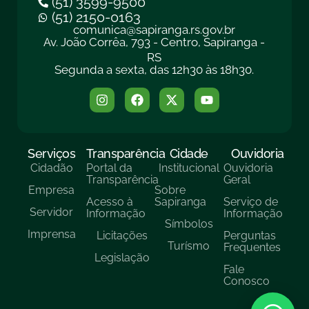
(51) 3599-9500
(51) 2150-0163
comunica@sapiranga.rs.gov.br
Av. João Corrêa, 793 - Centro, Sapiranga -
RS
Segunda a sexta, das 12h30 às 18h30.
Serviços
Transparência
Cidade
Ouvidoria
Cidadão
Portal da
Institucional
Ouvidoria
Transparência
Geral
Empresa
Sobre
Acesso à
Sapiranga
Serviço de
Servidor
Informação
Informação
Símbolos
Imprensa
Licitações
Perguntas
Turísmo
Frequentes
Legislação
Fale
Conosco