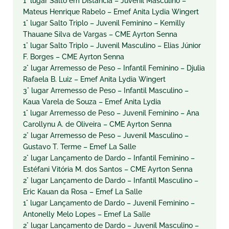
1° lugar Salto em Distância – Juvenil Masculino –
Mateus Henrique Rabelo – Emef Anita Lydia Wingert
1° lugar Salto Triplo – Juvenil Feminino – Kemilly
Thauane Silva de Vargas – CME Ayrton Senna
1° lugar Salto Triplo – Juvenil Masculino – Elias Júnior
F. Borges – CME Ayrton Senna
2° lugar Arremesso de Peso – Infantil Feminino – Djulia
Rafaela B. Luiz – Emef Anita Lydia Wingert
3° lugar Arremesso de Peso – Infantil Masculino –
Kaua Varela de Souza – Emef Anita Lydia
1° lugar Arremesso de Peso – Juvenil Feminino – Ana
Carollynu A. de Oliveira – CME Ayrton Senna
2° lugar Arremesso de Peso – Juvenil Masculino –
Gustavo T. Terme – Emef La Salle
2° lugar Lançamento de Dardo – Infantil Feminino –
Estéfani Vitória M. dos Santos – CME Ayrton Senna
2° lugar Lançamento de Dardo – Infantil Masculino –
Eric Kauan da Rosa – Emef La Salle
1° lugar Lançamento de Dardo – Juvenil Feminino –
Antonelly Melo Lopes – Emef La Salle
2° lugar Lançamento de Dardo – Juvenil Masculino –