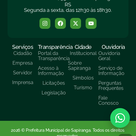
RS
Segunda a sexta, das 12h30 às 18h30.
Serviços
Transparência
Cidade
Ouvidoria
Cidadão
Portal da
Institucional
Ouvidoria
Transparência
Geral
Empresa
Sobre
Acesso à
Sapiranga
Serviço de
Servidor
Informação
Informação
Símbolos
Imprensa
Licitações
Perguntas
Turísmo
Frequentes
Legislação
Fale
Conosco
2026 © Prefeitura Municipal de Sapiranga. Todos os direitos