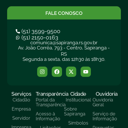
FALE CONOSCO
(51) 3599-9500
(51) 2150-0163
comunica@sapiranga.rs.gov.br
Av. João Corrêa, 793 - Centro, Sapiranga -
RS
Segunda a sexta, das 12h30 às 18h30.
Serviços
Transparência
Cidade
Ouvidoria
Cidadão
Portal da
Institucional
Ouvidoria
Transparência
Geral
Empresa
Sobre
Acesso à
Sapiranga
Serviço de
Servidor
Informação
Informação
Símbolos
Imprensa
Licitações
Perguntas