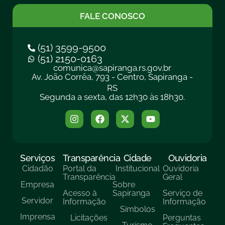
FALE CONOSCO
(51) 3599-9500
(51) 2150-0163
comunica@sapiranga.rs.gov.br
Av. João Corrêa, 793 - Centro, Sapiranga -
RS
Segunda a sexta, das 12h30 às 18h30.
Serviços
Transparência
Cidade
Ouvidoria
Cidadão
Portal da
Institucional
Ouvidoria
Transparência
Geral
Empresa
Sobre
Acesso à
Sapiranga
Serviço de
Servidor
Informação
Informação
Símbolos
Imprensa
Licitações
Perguntas