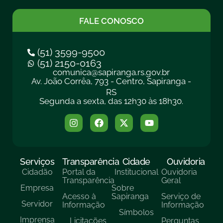
FALE CONOSCO
(51) 3599-9500
(51) 2150-0163
comunica@sapiranga.rs.gov.br
Av. João Corrêa, 793 - Centro, Sapiranga -
RS
Segunda a sexta, das 12h30 às 18h30.
Serviços
Transparência
Cidade
Ouvidoria
Cidadão
Portal da
Institucional
Ouvidoria
Transparência
Geral
Empresa
Sobre
Acesso à
Sapiranga
Serviço de
Servidor
Informação
Informação
Símbolos
Imprensa
Licitações
Perguntas