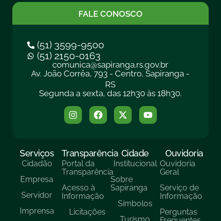
FALE CONOSCO
(51) 3599-9500
(51) 2150-0163
comunica@sapiranga.rs.gov.br
Av. João Corrêa, 793 - Centro, Sapiranga -
RS
Segunda a sexta, das 12h30 às 18h30.
Serviços
Transparência
Cidade
Ouvidoria
Cidadão
Portal da
Institucional
Ouvidoria
Transparência
Geral
Empresa
Sobre
Acesso à
Sapiranga
Serviço de
Servidor
Informação
Informação
Símbolos
Imprensa
Licitações
Perguntas
Turísmo
Frequentes