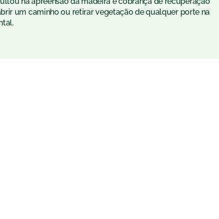
ultou na apreensão da madeira e cobrança de recuperação
brir um caminho ou retirar vegetação de qualquer porte na
tal.