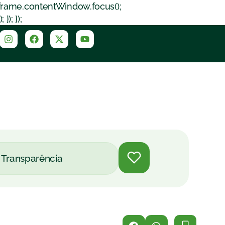
iframe.contentWindow.focus();
); });
Transparência