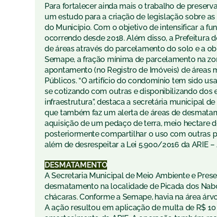
Para fortalecer ainda mais o trabalho de preserv
um estudo para a criação de legislação sobre as 
do Município. Com o objetivo de intensificar a f
ocorrendo desde 2018. Além disso, a Prefeitur
de áreas através do parcelamento do solo e a ob
Semape, a fração mínima de parcelamento na zona
apontamento (no Registro de Imóveis) de áreas m
Públicos. “O artifício do condomínio tem sido u
se cotizando com outras e disponibilizando dos 
infraestrutura”, destaca a secretária municipal 
que também faz um alerta de áreas de desmatame
aquisição de um pedaço de terra, meio hectare d
posteriormente compartilhar o uso com outras pe
além de desrespeitar a Lei 5.900/2016 da ARIE – 
DESMATAMENTO
A Secretaria Municipal de Meio Ambiente e Pres
desmatamento na localidade de Picada dos Nabos
chácaras. Conforme a Semape, havia na área árv
A ação resultou em aplicação de multa de R$ 10 m