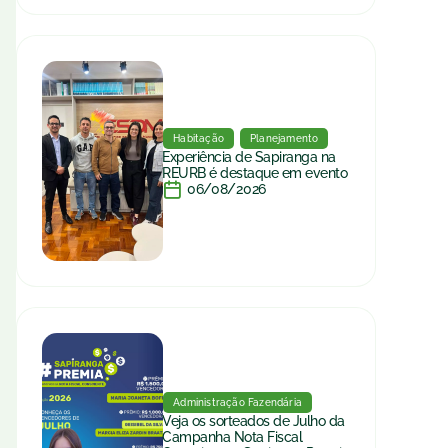
Habitação
Planejamento
Experiência de Sapiranga na
REURB é destaque em evento
06/08/2026
Administração Fazendária
Veja os sorteados de Julho da
Campanha Nota Fiscal