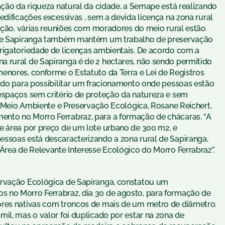
ação da riqueza natural da cidade, a Semape está realizando
edificações excessivas , sem a devida licença na zona rural
unção, várias reuniões com moradores do meio rural estão
a de Sapiranga também mantém um trabalho de preservação
rigatoriedade de licenças ambientais. De acordo com a
 rural de Sapiranga é de 2 hectares, não sendo permitido
enores, conforme o Estatuto da Terra e Lei de Registros
sado para possibilitar um fracionamento onde pessoas estão
espaços sem critério de proteção da natureza e sem
de Meio Ambiente e Preservação Ecológica, Rosane Reichert,
nto no Morro Ferrabraz, para a formação de chácaras. “A
e área por preço de um lote urbano de 300 m2, e
ssoas está descaracterizando a zona rural de Sapiranga,
Área de Relevante Interesse Ecológico do Morro Ferrabraz”.
ervação Ecológica de Sapiranga, constatou um
 no Morro Ferrabraz, dia 30 de agosto, para formação de
ores nativas com troncos de mais de um metro de diâmetro.
il, mas o valor foi duplicado por estar na zona de