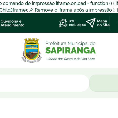
 o comando de impressão iframe.onload = function () { 
d(iframe); // Remove o iframe após a impressão }; }); }