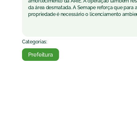
amortecimento da ARIE. A operação também res
da área desmatada. A Semape reforça que para a
propriedade é necessário o licenciamento ambien
Categorias:
Prefeitura