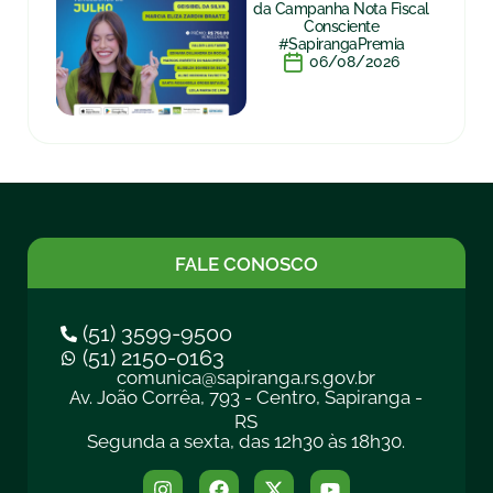
da Campanha Nota Fiscal
Consciente
#SapirangaPremia
06/08/2026
FALE CONOSCO
(51) 3599-9500
(51) 2150-0163
comunica@sapiranga.rs.gov.br
Av. João Corrêa, 793 - Centro, Sapiranga -
RS
Segunda a sexta, das 12h30 às 18h30.