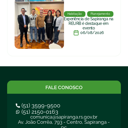
Habitação
Planejamento
Experiência de Sapiranga na
REURB é destaque em
evento
06/08/2026
FALE CONOSCO
(51) 3599-9500
(51) 2150-0163
comunica@sapiranga.rs.gov.br
Av. João Corrêa, 793 - Centro, Sapiranga -