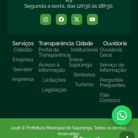
RS
Segunda a sexta, das 12h30 às 18h30.
Serviços
Transparência
Cidade
Ouvidoria
Cidadão
Portal da
Institucional
Ouvidoria
Transparência
Geral
Empresa
Sobre
Acesso à
Sapiranga
Serviço de
Servidor
Informação
Informação
Símbolos
Imprensa
Licitações
Perguntas
Turísmo
Frequentes
Legislação
Fale
Conosco
2026 © Prefeitura Municipal de Sapiranga. Todos os direitos
reservados.