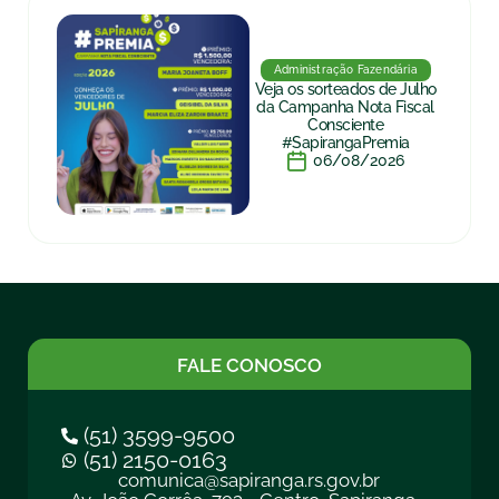
Administração Fazendária
Veja os sorteados de Julho
da Campanha Nota Fiscal
Consciente
#SapirangaPremia
06/08/2026
FALE CONOSCO
(51) 3599-9500
(51) 2150-0163
comunica@sapiranga.rs.gov.br