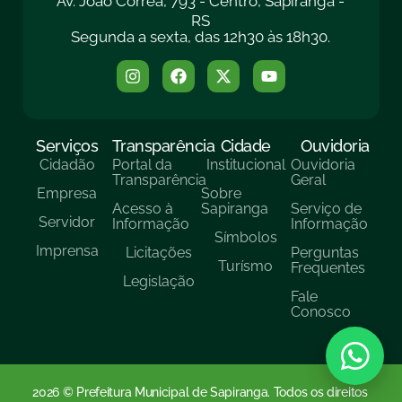
Av. João Corrêa, 793 - Centro, Sapiranga -
RS
Segunda a sexta, das 12h30 às 18h30.
Serviços
Transparência
Cidade
Ouvidoria
Cidadão
Portal da
Institucional
Ouvidoria
Transparência
Geral
Empresa
Sobre
Acesso à
Sapiranga
Serviço de
Servidor
Informação
Informação
Símbolos
Imprensa
Licitações
Perguntas
Turísmo
Frequentes
Legislação
Fale
Conosco
2026 © Prefeitura Municipal de Sapiranga. Todos os direitos