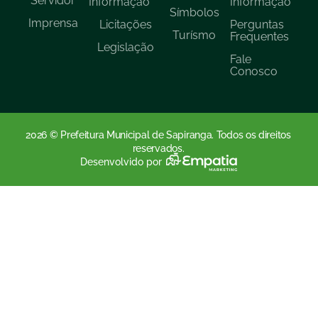
Servidor
Informação
Informação
Símbolos
Imprensa
Licitações
Perguntas
Turísmo
Frequentes
Legislação
Fale
Conosco
2026 © Prefeitura Municipal de Sapiranga. Todos os direitos
reservados.
Desenvolvido por