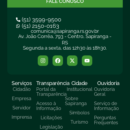
FALE CONOSCO
(51) 3599-9500
(51) 2150-0163
comunica@sapiranga.rs.gov.br
Av. João Corrêa, 793 - Centro, Sapiranga -
RS
Segunda a sexta, das 12h30 às 18h30.
Serviços
Transparência
Cidade
Ouvidoria
Cidadão
Portal da
Institucional
Ouvidoria
Transparência
Geral
Empresa
Sobre
Acesso à
Sapiranga
Serviço de
Servidor
Informação
Informação
Símbolos
Imprensa
Licitações
Perguntas
Turísmo
Frequentes
Legislação