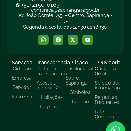
(51) 2150-0163
comunica@sapiranga.rs.gov.br
Av. João Corrêa, 793 - Centro, Sapiranga -
RS
Segunda a sexta, das 12h30 às 18h30.
Serviços
Transparência
Cidade
Ouvidoria
Cidadão
Portal da
Institucional
Ouvidoria
Transparência
Geral
Empresa
Sobre
Acesso à
Sapiranga
Serviço de
Servidor
Informação
Informação
Símbolos
Imprensa
Licitações
Perguntas
Turísmo
Frequentes
Legislação
Fale
Conosco