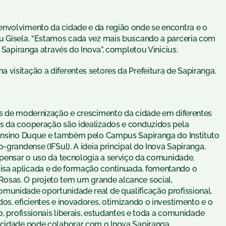
envolvimento da cidade e da região onde se encontra e o
ou Gisela. “Estamos cada vez mais buscando a parceria com
m Sapiranga através do Inova”, completou Vinicius.
visitação a diferentes setores da Prefeitura de Sapiranga.
as de modernização e crescimento da cidade em diferentes
os da cooperação são idealizados e conduzidos pela
e Ensino Duque e também pelo Campus Sapiranga do Instituto
-grandense (IFSul). A ideia principal do Inova Sapiranga,
 pensar o uso da tecnologia a serviço da comunidade,
isa aplicada e de formação continuada, fomentando o
osas. O projeto tem um grande alcance social,
munidade oportunidade real de qualificação profissional,
os, eficientes e inovadores, otimizando o investimento e o
o, profissionais liberais, estudantes e toda a comunidade
 cidade pode colaborar com o Inova Sapiranga.