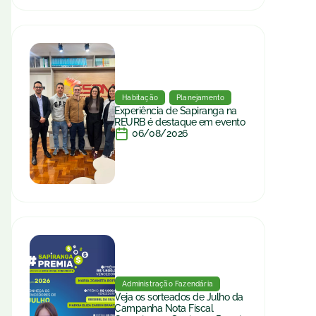
Habitação
Planejamento
Experiência de Sapiranga na
REURB é destaque em evento
06/08/2026
Administração Fazendária
Veja os sorteados de Julho da
Campanha Nota Fiscal