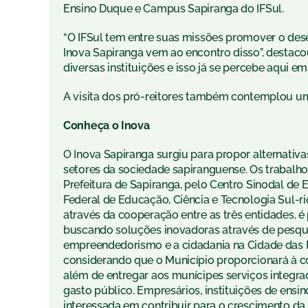
Ensino Duque e Campus Sapiranga do IFSul.
“O IFSul tem entre suas missões promover o des
Inova Sapiranga vem ao encontro disso”, destac
diversas instituições e isso já se percebe aqui e
A visita dos pró-reitores também contemplou uma 
Conheça o Inova
O Inova Sapiranga surgiu para propor alternativ
setores da sociedade sapiranguense. Os trabalh
Prefeitura de Sapiranga, pelo Centro Sinodal d
Federal de Educação, Ciência e Tecnologia Sul-rio
através da cooperação entre as três entidades, é
buscando soluções inovadoras através de pesqu
empreendedorismo e a cidadania na Cidade das R
considerando que o Município proporcionará à co
além de entregar aos munícipes serviços integrad
gasto público. Empresários, instituições de ensin
interessada em contribuir para o crescimento da