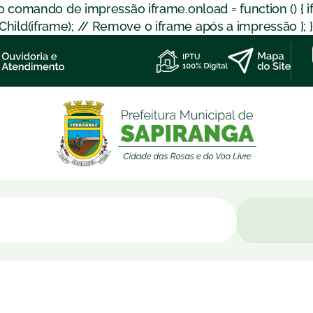
 o comando de impressão iframe.onload = function () { 
d(iframe); // Remove o iframe após a impressão }; }); }