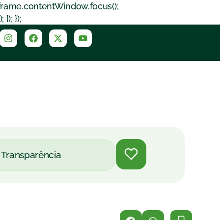
iframe.contentWindow.focus();
); });
Transparência