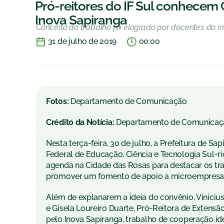
Pró-reitores do IF Sul conhecem 
Inova Sapiranga
Conceito do trabalho foi elogiado por docentes do in
31 de julho de 2019
00:00
Fotos:
Departamento de Comunicação
Crédito da Notícia:
Departamento de Comunicaç
Nesta terça-feira, 30 de julho, a Prefeitura de Sap
Federal de Educação, Ciência e Tecnologia Sul-r
agenda na Cidade das Rosas para destacar os trab
promover um fomento de apoio a microempresas a
Além de explanarem a ideia do convênio, Viniciu
e Gisela Loureiro Duarte, Pró-Reitora de Extens
pelo Inova Sapiranga, trabalho de cooperação ide