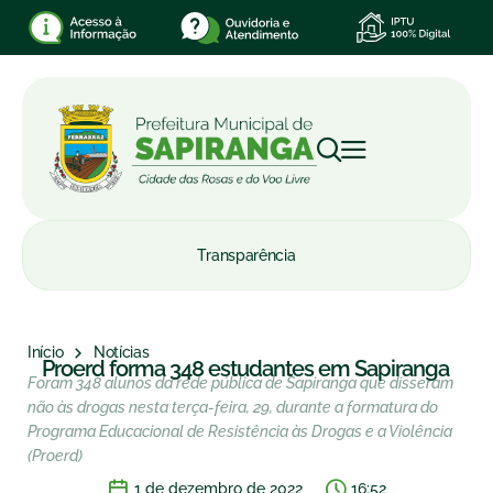
Transparência
Início
Notícias
Proerd forma 348 estudantes em Sapiranga
Foram 348 alunos da rede pública de Sapiranga que disseram
não às drogas nesta terça-feira, 29, durante a formatura do
Programa Educacional de Resistência às Drogas e a Violência
(Proerd)
1 de dezembro de 2022
16:52