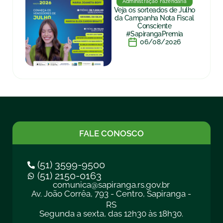
Administração Fazendária
Veja os sorteados de Julho
da Campanha Nota Fiscal
Consciente
#SapirangaPremia
06/08/2026
FALE CONOSCO
(51) 3599-9500
(51) 2150-0163
comunica@sapiranga.rs.gov.br
Av. João Corrêa, 793 - Centro, Sapiranga -
RS
Segunda a sexta, das 12h30 às 18h30.