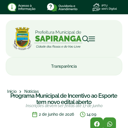
Transparência
Início
Notícias
Programa Municipal de Incentivo ao Esporte
tem novo edital aberto
Inscrições devem ser feitas até 17 de junho
2 de junho de 2026
14:09