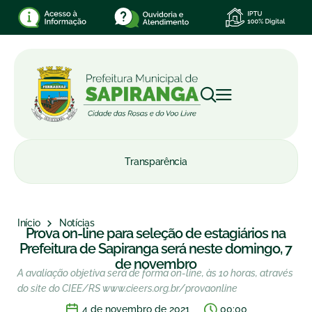
Transparência
Início
Notícias
Prova on-line para seleção de estagiários na
Prefeitura de Sapiranga será neste domingo, 7
de novembro
A avaliação objetiva será de forma on-line, às 10 horas, através
do site do CIEE/RS www.cieers.org.br/provaonline
4 de novembro de 2021
00:00