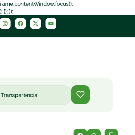
iframe.contentWindow.focus();
); });
Transparência