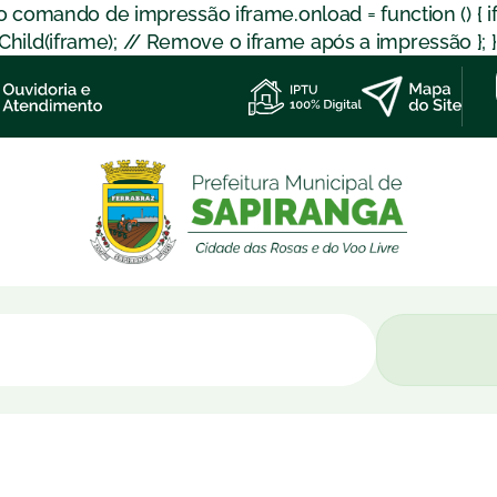
 o comando de impressão iframe.onload = function () { 
d(iframe); // Remove o iframe após a impressão }; }); }