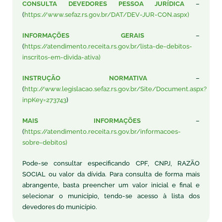
CONSULTA DEVEDORES PESSOA JURÍDICA
–
(
https://www.sefaz.rs.gov.br/DAT/DEV-JUR-CON.aspx)
INFORMAÇÕES GERAIS
–
(
https://atendimento.receita.rs.gov.br/lista-de-debitos-
inscritos-em-divida-ativa)
INSTRUÇÃO NORMATIVA
–
(
http://www.legislacao.sefaz.rs.gov.br/Site/Document.aspx?
inpKey=273743
)
MAIS INFORMAÇÕES
–
(
https://atendimento.receita.rs.gov.br/informacoes-
sobre-debitos)
Pode-se consultar especificando CPF, CNPJ, RAZÃO
SOCIAL ou valor da dívida. Para consulta de forma mais
abrangente, basta preencher um valor inicial e final e
selecionar o município, tendo-se acesso à lista dos
devedores do município.