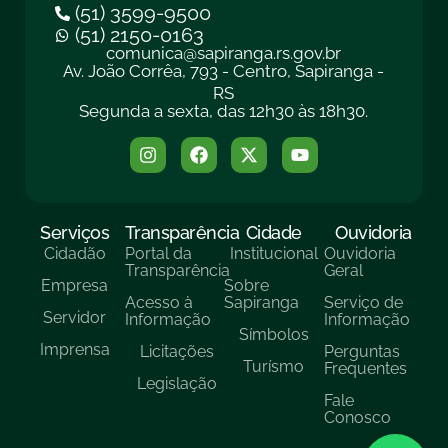
(51) 3599-9500
(51) 2150-0163
comunica@sapiranga.rs.gov.br
Av. João Corrêa, 793 - Centro, Sapiranga -
RS
Segunda a sexta, das 12h30 às 18h30.
Serviços
Transparência
Cidade
Ouvidoria
Cidadão
Portal da
Institucional
Ouvidoria
Transparência
Geral
Empresa
Sobre
Acesso à
Sapiranga
Serviço de
Servidor
Informação
Informação
Símbolos
Imprensa
Licitações
Perguntas
Turísmo
Frequentes
Legislação
Fale
Conosco