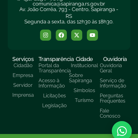
comunica@sapiranga.rs.gov.br
Av. João Corrêa, 793 - Centro, Sapiranga -
RS
Segunda a sexta, das 12h30 às 18h30.
Serviços
Transparência
Cidade
Ouvidoria
Cidadão
Portal da
Institucional
Ouvidoria
Transparência
Geral
Empresa
Sobre
Acesso à
Sapiranga
Serviço de
Servidor
Informação
Informação
Símbolos
Imprensa
Licitações
Perguntas
Turísmo
Frequentes
Legislação
Fale
Conosco