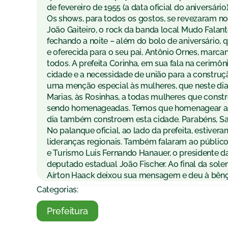
de fevereiro de 1955 (a data oficial do aniversário
Os shows, para todos os gostos, se revezaram no
João Gaiteiro, o rock da banda local Mudo Falant
fechando a noite – além do bolo de aniversário, q
e oferecida para o seu pai, Antônio Ornes, marcan
todos. A prefeita Corinha, em sua fala na cerimôn
cidade e a necessidade de união para a construç
uma menção especial às mulheres, que neste dia
Marias, às Rosinhas, a todas mulheres que const
sendo homenageadas. Temos que homenagear as m
dia também constroem esta cidade. Parabéns, Sap
No palanque oficial, ao lado da prefeita, estiver
lideranças regionais. Também falaram ao público
e Turismo Luis Fernando Hanauer, o presidente d
deputado estadual João Fischer. Ao final da sole
Aírton Haack deixou sua mensagem e deu à bênção
Categorias:
Prefeitura