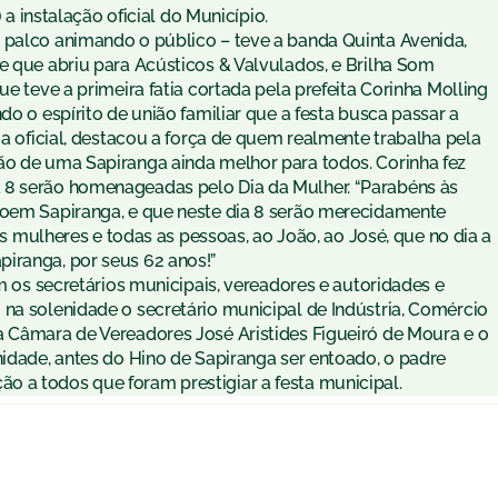
) a instalação oficial do Município.
 palco animando o público – teve a banda Quinta Avenida,
e que abriu para Acústicos & Valvulados, e Brilha Som
ue teve a primeira fatia cortada pela prefeita Corinha Molling
do o espírito de união familiar que a festa busca passar a
ia oficial, destacou a força de quem realmente trabalha pela
ão de uma Sapiranga ainda melhor para todos. Corinha fez
 8 serão homenageadas pelo Dia da Mulher. “Parabéns às
roem Sapiranga, e que neste dia 8 serão merecidamente
ulheres e todas as pessoas, ao João, ao José, que no dia a
iranga, por seus 62 anos!”
am os secretários municipais, vereadores e autoridades e
 na solenidade o secretário municipal de Indústria, Comércio
a Câmara de Vereadores José Aristides Figueiró de Moura e o
nidade, antes do Hino de Sapiranga ser entoado, o padre
 a todos que foram prestigiar a festa municipal.