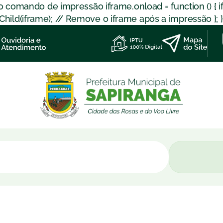
 o comando de impressão iframe.onload = function () { 
d(iframe); // Remove o iframe após a impressão }; }); }